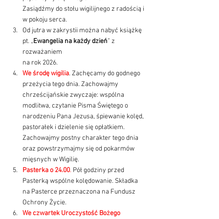
Zasiądźmy do stołu wigilijnego z radością i 
w pokoju serca.
Od jutra w zakrystii można nabyć książkę 
pt. „
Ewangelia na każdy dzień
” z 
rozważaniem 
na rok 2026.
We środę wigilia
. Zachęcamy do godnego 
przeżycia tego dnia. Zachowajmy 
chrześcijańskie zwyczaje: wspólna 
modlitwa, czytanie Pisma Świętego o 
narodzeniu Pana Jezusa, śpiewanie kolęd, 
pastorałek i dzielenie się opłatkiem. 
Zachowajmy postny charakter tego dnia 
oraz powstrzymajmy się od pokarmów 
mięsnych w Wigilię.
Pasterka o 24.00
.
 Pół godziny przed 
Pasterką wspólne kolędowanie. Składka 
na Pasterce przeznaczona na Fundusz 
Ochrony Życie.
We czwartek Uroczystość Bożego 