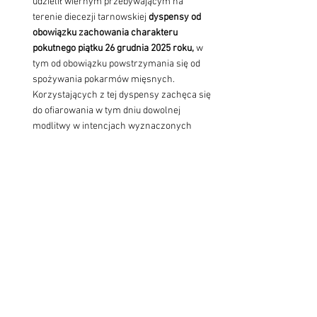
udzielił wiernym przebywającym na 
terenie diecezji tarnowskiej 
dyspensy od 
obowiązku zachowania charakteru 
pokutnego piątku 26 grudnia 2025 roku,
 w 
tym od obowiązku powstrzymania się od 
spożywania pokarmów mięsnych. 
Korzystających z tej dyspensy zachęca się 
do ofiarowania w tym dniu dowolnej 
modlitwy w intencjach wyznaczonych 
przez Ojca Świętego oraz do spełnienia 
konkretnego uczynku miłosierdzia.
W sobotę 
Święto Świętego Jana 
Ewangelisty
. Msza Święta o godz. 6.20.
W przyszłą niedzielę Święto Świętej 
Rodziny z Nazaretu: Jezusa, Maryi i 
Józefa. W naszej Diecezji to dzień 
jubileuszy małżeńskich. 
Na Mszach o 
godz. 9.30 i 11.00 odnowienie przyrzeczeń 
małżeńskich.
W przyszłą niedzielę 
Droga Krzyżowa 
szlakiem męczeńskiej śmierci bł. Karoliny