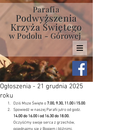
Parafia
Podwyższenia
Krzyża Świętego
w Podolu - Górowej
Ogłoszenia - 21 grudnia 2025
roku
Dziś Msze Święte o 
7.00, 9.30, 11.00 i 15.00
.
Spowiedź w naszej Parafii jutro od godz. 
14.00 do 16.00 i od 16.30 do 18.00.
Oczyśćmy swoje serca z grzechów, 
pojednajmy się z Bogiem i bliźnimi. 