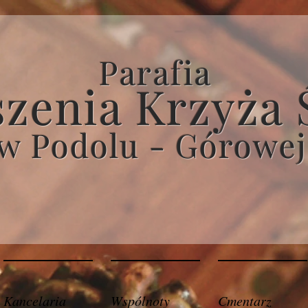
Parafia
zenia Krzyża 
w Podolu - Górowej
Kancelaria
Wspólnoty
Cmentarz