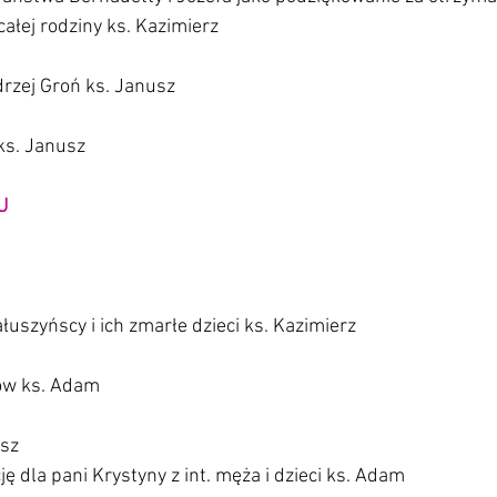
całej rodziny ks. Kazimierz
drzej Groń ks. Janusz
ks. Janusz
U
łuszyńscy i ich zmarłe dzieci ks. Kazimierz
ów ks. Adam
usz
ę dla pani Krystyny z int. męża i dzieci ks. Adam