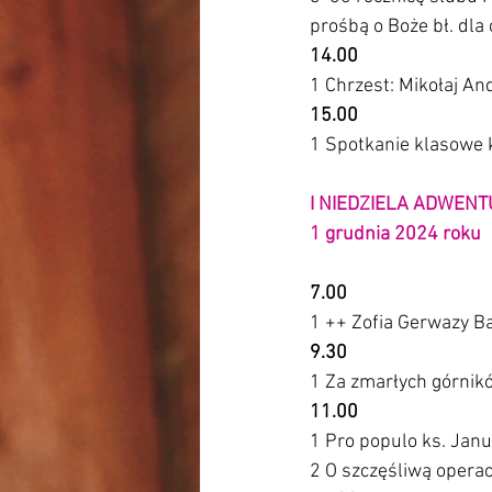
prośbą o Boże bł. dla 
14.00
1 Chrzest: Mikołaj An
15.00
1 Spotkanie klasowe 
I NIEDZIELA ADWENT
1 grudnia 2024 roku 
7.00
1 ++ Zofia Gerwazy Ba
9.30
1 Za zmarłych górnik
11.00
1 Pro populo ks. Jan
2 O szczęśliwą operacj