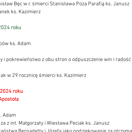
anisław Bęc w r. śmierci Stanisława Poza Parafią ks. Janusz 
nek ks. Kazimierz 
2024 roku 
iębów ks. Adam
ny i pokrewieństwo z obu stron o odpuszczenie win i radość 
tak w 29 rocznicę śmierci ks. Kazimierz
2024 roku 
Apostoła
s. Adam
dza z int. Małgorzaty i Wiesława Peciak ks. Janusz
Państwa Bernadetty i Józefa jako podziękowanie za otrzyman