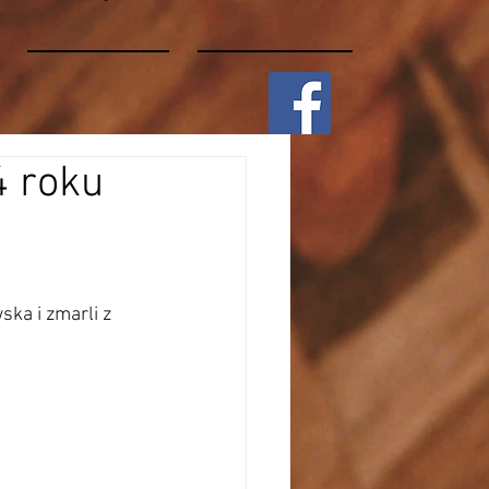
4 roku
ka i zmarli z 