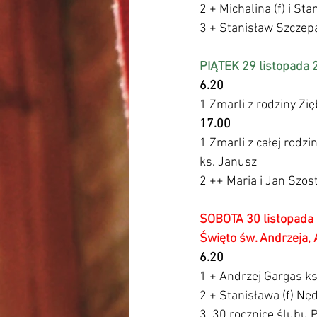
2 + Michalina (f) i St
3 + Stanisław Szczepa
PIĄTEK 29 listopada 
6.20
1 Zmarli z rodziny Z
17.00
1 Zmarli z całej rodzi
ks. Janusz
2 ++ Maria i Jan Szos
SOBOTA 30 listopada 
Święto św. Andrzeja, 
6.20
1 + Andrzej Gargas k
2 + Stanisława (f) Nę
3  30 rocznicę ślubu 