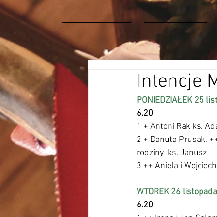
Intencje 
PONIEDZIAŁEK 25 lis
6.20
1 + Antoni Rak ks. A
2 + Danuta Prusak, ++
rodziny  ks. Janusz 
3 ++ Aniela i Wojciec
WTOREK 26 listopada
6.20