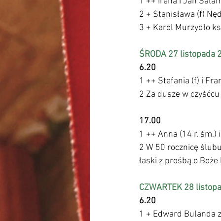
1 ++ Irena i Jan Sala
2 + Stanisława (f) Nęd
3 + Karol Murzydło ks
ŚRODA 27 listopada 
6.20
1 ++ Stefania (f) i F
2 Za dusze w czyśćcu 
17.00
1 ++ Anna (14 r. śm.) 
2 W 50 rocznicę ślub
łaski z prośbą o Boże
CZWARTEK 28 listopa
6.20
1 + Edward Bulanda z 