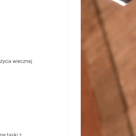
życia wiecznej 
e łaski z 