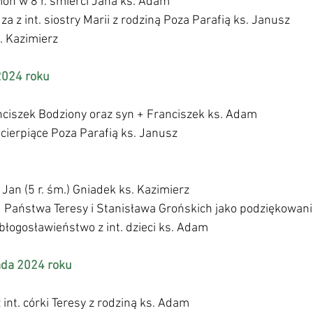
mon w 8 r. śmierci Jana ks. Adam
za z int. siostry Marii z rodziną Poza Parafią ks. Janusz 
. Kazimierz 
2024 roku 
ranciszek Bodziony oraz syn + Franciszek ks. Adam
cierpiące Poza Parafią ks. Janusz 
i Jan (5 r. śm.) Gniadek ks. Kazimierz
u Państwa Teresy i Stanisława Grońskich jako podziękowani
 błogosławieństwo z int. dzieci ks. Adam
da 2024 roku 
int. córki Teresy z rodziną ks. Adam