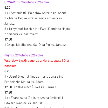
CZWARTEK 26 lutego 2026 roku 
6.20
1 ++ Stefania (f) i Bolesław Koterla ks. Adam
2 + Maria Peciak w 9 rocznice śmierci ks. 
Janusz
3 + Krzysztof Turek z int. Ewy i Damiana Hajduk 
z dziećmi ks. Kazimierz 
17.00
1 Grupa Modlitewna św. Ojca Pio ks. Janusz 
PIĄTEK 27 lutego 2026 roku 
Wsp. dow. św. Grzegorza z Naretu, opata i Dra 
Kościoła
6.20
1 + Józef Grochal i jego zmarła żona z int. 
Franciszka Małka ks. Adam
17.00 
DROGA KRZYŻOWA ks. Janusz
17.30
1 ++ Franciszka (f) (16 rocznica śmierci) i 
Edward Iwaniec ks. Janusz