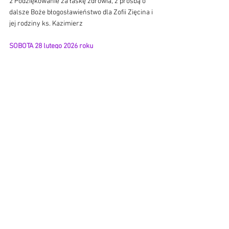
2 Podziękowanie za łaskę zdrowia, z prośbą o 
dalsze Boże błogosławieństwo dla Zofii Zięcina i 
jej rodziny ks. Kazimierz 
SOBOTA 28 lutego 2026 roku
6.20
1 ++ Jan i Ludwika (f) Galica oraz ++ Józef 
Galica i zmarli z rodziny ks. Adam
2 + Helena Pabis z int. syna z żoną ks. Janusz
3 + Krzysztof Turek z int. Beaty i Wacława 
Marcinowskich ks. Kazimierz 
2 NIEDZIELA WIELKIEGO POSTU
1 marca 2026 roku 
7.00
1 + Józef Galica z int. kuzynki z Głubczyc ks. 
Janusz
8.30 Różaniec śpiewany
9.30
1 W 18 urodziny Amelii o Boże 
błogosławieństwo i opiekę Matki Bożej z int. 