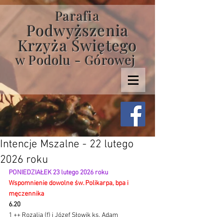
Parafia
Podwyższenia
Krzyża Świętego
w Podolu - Górowej
Intencje Mszalne - 22 lutego
2026 roku
PONIEDZIAŁEK 23 lutego 2026 roku
Wspomnienie dowolne św. Polikarpa, bpa i 
męczennika
6.20
1 ++ Rozalia (f) i Józef Słowik ks. Adam