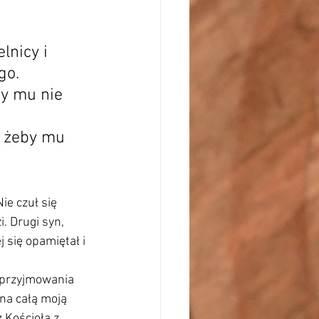
nicy i 
go. 
y mu nie 
, żeby mu 
ie czuł się 
i. Drugi syn, 
j się opamiętał i 
 przyjmowania 
na całą moją 
 Kościoła z 