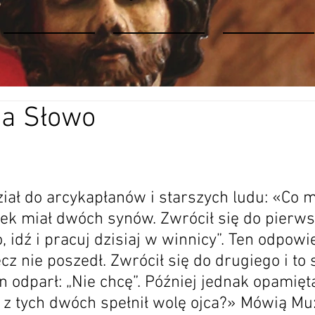
na Słowo
iał do arcykapłanów i starszych ludu: «Co m
ek miał dwóch synów. Zwrócił się do pierws
, idź i pracuj dzisiaj w winnicy”. Ten odpowie
 lecz nie poszedł. Zwrócił się do drugiego i to
n odparł: „Nie chcę”. Później jednak opamiętał
y z tych dwóch spełnił wolę ojca?» Mówią Mu