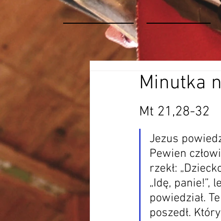
Minutka 
Mt 21,28-32
Jezus powiedz
Pewien człowi
rzekł: „Dziecko
„Idę, panie!”,
powiedział. Te
poszedł. Któr