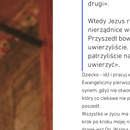
drugi».
Wtedy Jezus r
nierządnice w
Przyszedł bow
uwierzyliście.
patrzyliście n
uwierzyć».
Dziecko - idź i pracuj 
Ewangeliczny pierwszy
synem, gdyż nie otworz
który co ciekawe nie p
poszedł. 
Wszystko w życiu ma 
krok po kroku mojej n
drogę jest On. Ważna j