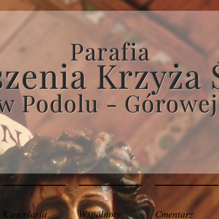
Parafia
zenia Krzyża 
w Podolu - Górowej
Kancelaria
Wspólnoty
Cmentarz