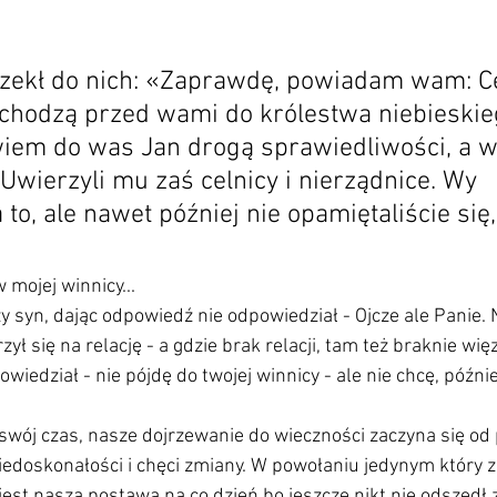
zekł do nich: «Zaprawdę, powiadam wam: Cel
chodzą przed wami do królestwa niebieskie
iem do was Jan drogą sprawiedliwości, a w
 Uwierzyli mu zaś celnicy i nierządnice. Wy 
a to, ale nawet później nie opamiętaliście się
w mojej winnicy... 
 syn, dając odpowiedź nie odpowiedział - Ojcze ale Panie. N
ył się na relację - a gdzie brak relacji, tam też braknie więz
owiedział - nie pójdę do twojej winnicy - ale nie chcę, późnie
swój czas, nasze dojrzewanie do wieczności zaczyna się od
iedoskonałości i chęci zmiany. W powołaniu jedynym który z
est nasza postawa na co dzień bo jeszcze nikt nie odszedł z