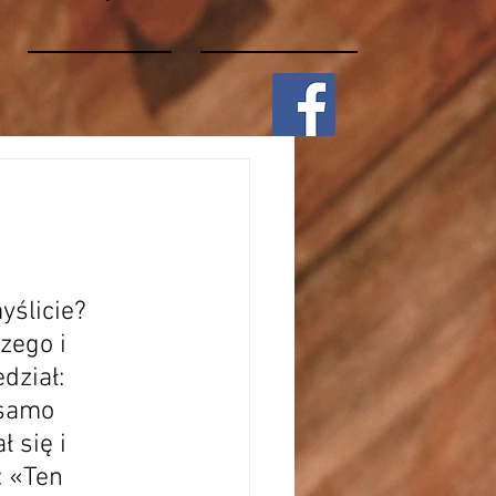
yślicie? 
zego i 
dział: 
 samo 
 się i 
: «Ten 