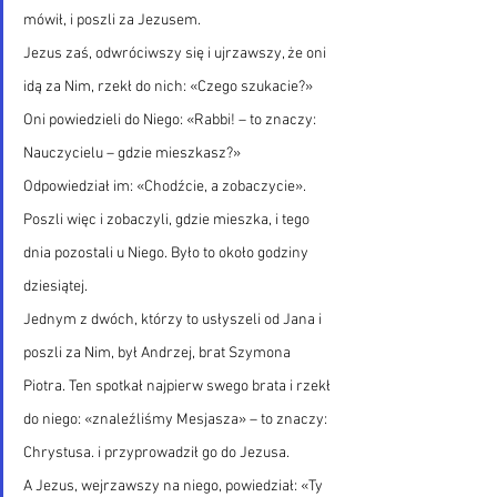
mówił, i poszli za Jezusem.
Jezus zaś, odwróciwszy się i ujrzawszy, że oni 
idą za Nim, rzekł do nich: «Czego szukacie?» 
Oni powiedzieli do Niego: «Rabbi! – to znaczy: 
Nauczycielu – gdzie mieszkasz?»
Odpowiedział im: «Chodźcie, a zobaczycie». 
Poszli więc i zobaczyli, gdzie mieszka, i tego 
dnia pozostali u Niego. Było to około godziny 
dziesiątej.
Jednym z dwóch, którzy to usłyszeli od Jana i 
poszli za Nim, był Andrzej, brat Szymona 
Piotra. Ten spotkał najpierw swego brata i rzekł 
do niego: «znaleźliśmy Mesjasza» – to znaczy: 
Chrystusa. i przyprowadził go do Jezusa.
A Jezus, wejrzawszy na niego, powiedział: «Ty 