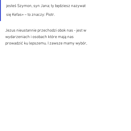
jesteś Szymon, syn Jana; ty będziesz nazywał 
się Kefas» – to znaczy: Piotr.
Jezus nieustannie przechodzi obok nas - jest w 
wydarzeniach i osobach które mają nas 
prowadzić ku lepszemu. I zawsze mamy wybór, 
czy chcemy wejść na drogę Bożego baranka i 
czynić ze swojego życia ofiarę dla innych, czy 
jednak stawać się ofiarą niewłaściwych 
wyborów. Wiara i chrześcijaństwo to nie tylko 
przykazania. Wiara to droga na której liczy się 
wierność i miłość. Ta pierwsza jest zaufaniem 
ta druga relacją. Jeśli wierność jest pieczęcią 
miłości, to jak pisał święty Augustyn miłość to 
wierność wyborowi.