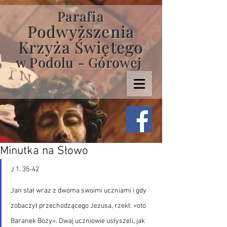
Parafia
Podwyższenia
Krzyża Świętego
w Podolu - Górowej
Minutka na Słowo
J 1, 35-42
Jan stał wraz z dwoma swoimi uczniami i gdy 
zobaczył przechodzącego Jezusa, rzekł: «oto 
Baranek Boży». Dwaj uczniowie usłyszeli, jak 