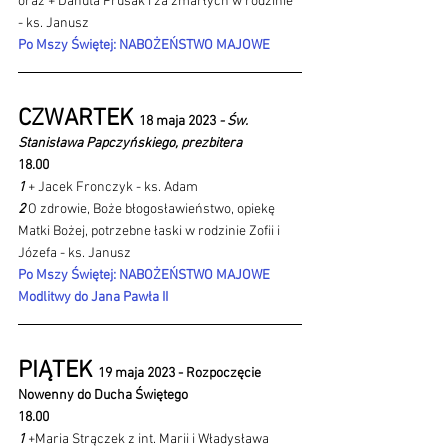
oraz + Danuta Prusak i za zmarłych w rodzinie 
- ks. Janusz
Po Mszy Świętej: NABOŻEŃSTWO MAJOWE
CZWARTEK 
18 maja 2023 
- Św. 
Stanisława Papczyńskiego, prezbitera
18.00
1 
+ Jacek Fronczyk - ks. Adam
2 
O zdrowie, Boże błogosławieństwo, opiekę 
Matki Bożej, potrzebne łaski w rodzinie Zofii i 
Józefa - ks. Janusz
Po Mszy Świętej: NABOŻEŃSTWO MAJOWE
Modlitwy do Jana Pawła II
PIĄTEK 
19 maja 2023 - Rozpoczęcie 
Nowenny do Ducha Świętego
18.00 
1 
+Maria Strączek z int. Marii i Władysława 