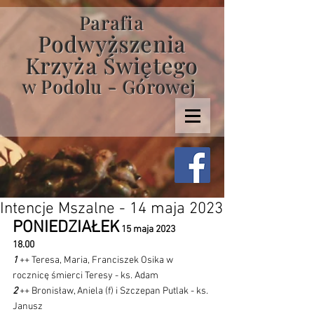
Parafia
Podwyższenia
Krzyża Świętego
w Podolu - Górowej
Intencje Mszalne - 14 maja 2023
PONIEDZIAŁEK
 15 maja 2023 
18.00
1 
++ Teresa, Maria, Franciszek Osika w 
rocznicę śmierci Teresy - ks. Adam
2 
++ Bronisław, Aniela (f) i Szczepan Putlak - ks. 
Janusz