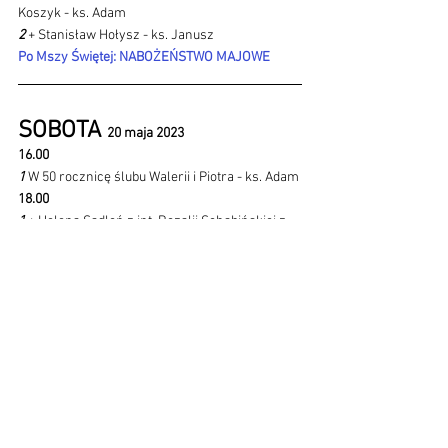
Koszyk - ks. Adam
2 
+ Stanisław Hołysz - ks. Janusz
Po Mszy Świętej: NABOŻEŃSTWO MAJOWE
SOBOTA 
20 maja 2023 
16.00 
1 
W 50 rocznicę ślubu Walerii i Piotra - ks. Adam
18.00 
1 
+ Helena Sadłoń z int. Rozalii Schabińskiej z 
rodziną - ks. Janusz
Po Mszy Świętej: NABOŻEŃSTWO MAJOWE
WNIEBOWSTĄPIENIE 
PAŃSKIE 
21 maja 2023
7.00 
1 
++ Maria i Stanisław Rolka - ks. Adam
9.30