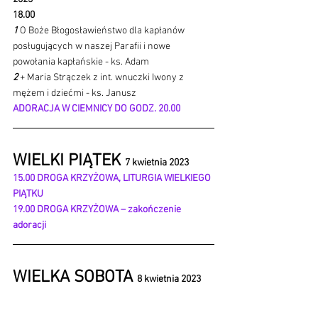
18.00
1 
O Boże Błogosławieństwo dla kapłanów 
posługujących w naszej Parafii i nowe 
powołania kapłańskie - ks. Adam
2 
+ Maria Strączek z int. wnuczki Iwony z 
mężem i dziećmi - ks. Janusz
ADORACJA W CIEMNICY DO GODZ. 20.00
WIELKI PIĄTEK 
7 kwietnia 2023
15.00 DROGA KRZYŻOWA, LITURGIA WIELKIEGO 
PIĄTKU
19.00 DROGA KRZYŻOWA – zakończenie 
adoracji
WIELKA SOBOTA 
8 kwietnia 2023
18.00
1 
++ zmarli z rodzin: Fryzowiczów, Grońskich i 