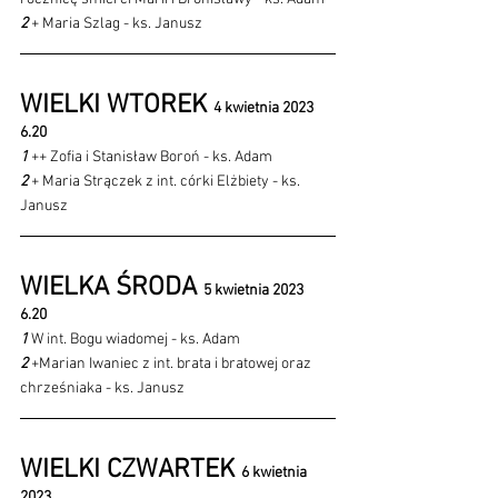
2 
+ Maria Szlag - ks. Janusz
WIELKI WTOREK 
4 kwietnia 2023 
6.20
1 
++ Zofia i Stanisław Boroń - ks. Adam
2 
+ Maria Strączek z int. córki Elżbiety - ks. 
Janusz
WIELKA ŚRODA 
5 kwietnia 2023 
6.20
1 
W int. Bogu wiadomej - ks. Adam
2 
+Marian Iwaniec z int. brata i bratowej oraz 
chrześniaka - ks. Janusz
WIELKI CZWARTEK 
6 kwietnia 
2023 