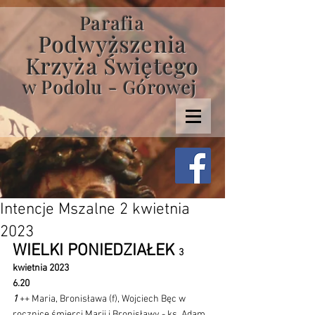
Parafia
Podwyższenia
Krzyża Świętego
w Podolu - Górowej
Intencje Mszalne 2 kwietnia
2023
WIELKI PONIEDZIAŁEK 
3 
kwietnia 2023 
6.20
1 
++ Maria, Bronisława (f), Wojciech Bęc w 
rocznicę śmierci Marii i Bronisławy - ks. Adam