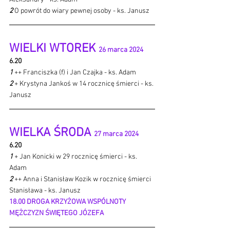
2 
O powrót do wiary pewnej osoby - ks. Janusz
WIELKI WTOREK 
26 marca 2024 
6.20
1 
++ Franciszka (f) i Jan Czajka - ks. Adam
2 
+ Krystyna Jankoś w 14 rocznicę śmierci - ks. 
Janusz
WIELKA ŚRODA 
27 marca 2024 
6.20
1 
+ Jan Konicki w 29 rocznicę śmierci - ks. 
Adam
2 
++ Anna i Stanisław Kozik w rocznicę śmierci 
Stanisława - ks. Janusz
18.00 DROGA KRZYŻOWA WSPÓLNOTY 
MĘŻCZYZN ŚWIĘTEGO JÓZEFA