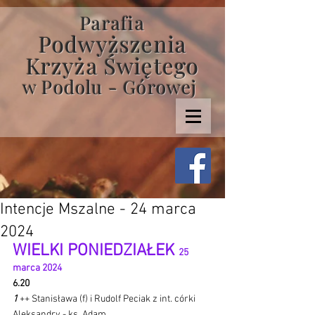
Parafia
Podwyższenia
Krzyża Świętego
w Podolu - Górowej
Intencje Mszalne - 24 marca
2024
WIELKI PONIEDZIAŁEK 
25 
marca 2024 
6.20
1 
++ Stanisława (f) i Rudolf Peciak z int. córki 
Aleksandry - ks. Adam