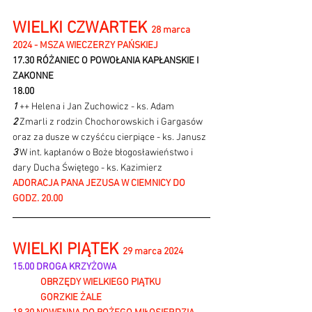
WIELKI CZWARTEK 
28 marca 
2024 - MSZA WIECZERZY PAŃSKIEJ
17.30 RÓŻANIEC O POWOŁANIA KAPŁANSKIE I 
ZAKONNE
18.00
1 
++ Helena i Jan Zuchowicz - ks. Adam
2 
Zmarli z rodzin Chochorowskich i Gargasów 
oraz za dusze w czyśćcu cierpiące - ks. Janusz
3 
W int. kapłanów o Boże błogosławieństwo i 
dary Ducha Świętego - ks. Kazimierz
ADORACJA PANA JEZUSA W CIEMNICY DO 
GODZ. 20.00
WIELKI PIĄTEK 
29 marca 2024 
15.00 DROGA KRZYŻOWA
OBRZĘDY WIELKIEGO PIĄTKU
	GORZKIE ŻALE