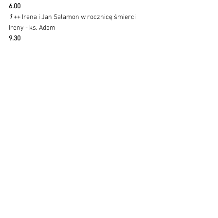
6.00 
1 
++ Irena i Jan Salamon w rocznicę śmierci 
Ireny - ks. Adam
9.30 
1 
Z okazji 24 urodzin córki Weroniki o Boże 
błogosławieństwo i łaskę zdrowia, światło 
Ducha Świętego w czasie obrony pracy 
magisterskiej - ks. Adam
11.00 
1 
Pro populo - ks. Janusz
15.40 NOWENNA DO BOŻEGO MIŁOSIERDZIA 
(dzień 2)
16.00 
1 
O zdrowie i Boże błogosławieństwo w rodzinie 
Gołębiów - ks. Janusz
PONIEDZIAŁEK 
WIELKANOCNY 
1 kwietnia 2024 
7.00 