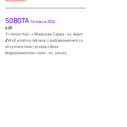
MISTERIUM)
SOBOTA 
16 marca 2024 
6.20
1 
+ Antoni Kuś i + Władysław Cabała - ks. Adam
2 
W 40 urodziny Adriana, z podziękowaniem za 
otrzymane łaski i prośbą o Boże 
błogosławieństwo i łaski - ks. Janusz
14.00 chrzest: Maja Weronika Mlyczyńska
19.00 NOWENNA DO ŚWIĘTEGO JÓZEFA
V NIEDZIELA WIELKIEGO 
POSTU
17 marca 2024 
7.00 
1 
++ Katarzyna i Jan Piszczek - ks. Adam
9.30
1 
+ Zbigniew Leśniak z int. żony - ks. Adam
2 
W 18-te urodziny Marysi o Boże 