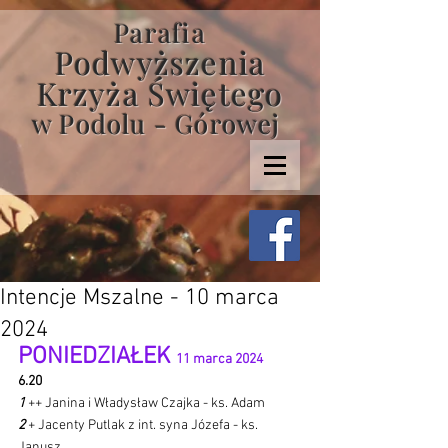
Parafia
Podwyższenia
Krzyża Świętego
w Podolu - Górowej
Intencje Mszalne - 10 marca
2024
PONIEDZIAŁEK 
11 marca 2024 
6.20
1 
++ Janina i Władysław Czajka - ks. Adam
2 
+ Jacenty Putlak z int. syna Józefa - ks. 
Janusz