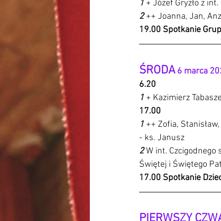
1 
+ Józef Gryzło z int
2 
++ Joanna, Jan, Anz
19.00 Spotkanie Grupy
ŚRODA
 6 marca 2
6.20 
1 
+ Kazimierz Tabasze
17.00
1 
++ Zofia, Stanisław,
- ks. Janusz
2 
W int. Czcigodnego s
Świętej i Świętego Pa
17.00 Spotkanie Dzieci
PIERWSZY CZW