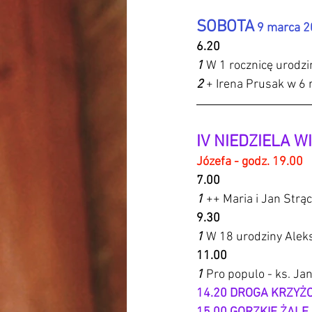
SOBOTA
 9 marca 2
6.20
1 
W 1 rocznicę urodzi
2 
+ Irena Prusak w 6 r
IV NIEDZIELA W
Józefa - godz. 19.00
7.00 
1 
++ Maria i Jan Strą
9.30 
1 
W 18 urodziny Aleksa
11.00 
1 
Pro populo - ks. Ja
14.20 DROGA KRZYŻ