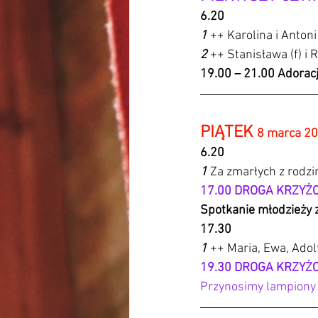
6.20
1 
++ Karolina i Anton
2 
++ Stanisława (f) i 
19.00 – 21.00 Adorac
PIĄTEK 
8 marca 20
6.20 
1 
Za zmarłych z rodzi
17.00 DROGA KRZYŻ
Spotkanie młodzieży 
17.30 
1 
++ Maria, Ewa, Adol
19.30 DROGA KRZY
Przynosimy lampiony