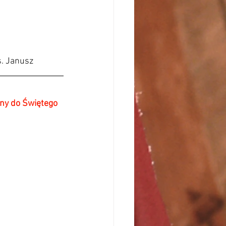
s. Janusz
ny do Świętego 