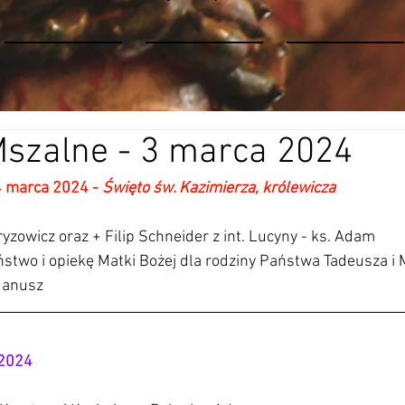
Mszalne - 3 marca 2024
4 marca 2024 - 
Święto św. Kazimierza, królewicza
Fryzowicz oraz + Filip Schneider z int. Lucyny - ks. Adam
stwo i opiekę Matki Bożej dla rodziny Państwa Tadeusza i M
Janusz
2024 