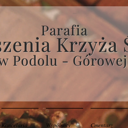
Parafia
zenia Krzyża 
w Podolu - Górowej
Kancelaria
Wspólnoty
Cmentarz