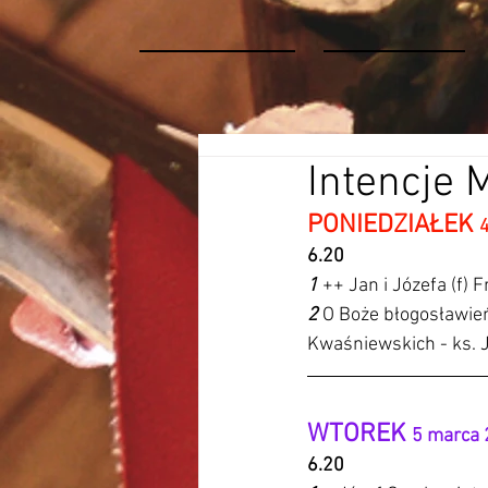
Intencje 
PONIEDZIAŁEK 
6.20
1 
++ Jan i Józefa (f) 
2 
O Boże błogosławień
Kwaśniewskich - ks. 
WTOREK 
5 marca 
6.20