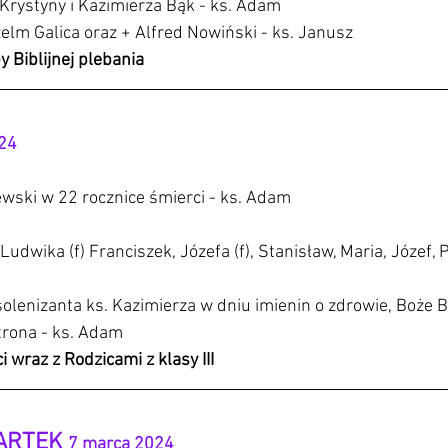
. Krystyny i Kazimierza Bąk - ks. Adam
elm Galica oraz + Alfred Nowiński - ks. Janusz
 Biblijnej plebania
024
wski w 22 rocznice śmierci - ks. Adam
 Ludwika (f) Franciszek, Józefa (f), Stanisław, Maria, Józef,
olenizanta ks. Kazimierza w dniu imienin o zdrowie, Boże Bł
trona - ks. Adam
 wraz z Rodzicami z klasy III
ARTEK 
7 marca 2024 