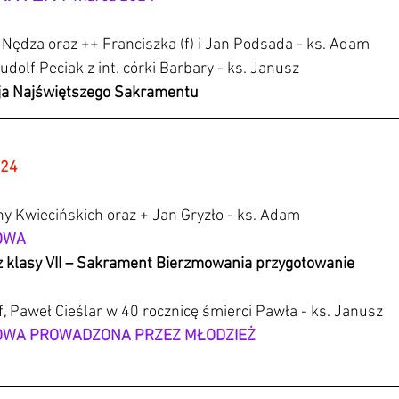
i Nędza oraz ++ Franciszka (f) i Jan Podsada - ks. Adam
Rudolf Peciak z int. córki Barbary - ks. Janusz
ja Najświętszego Sakramentu
24 
ny Kwiecińskich oraz + Jan Gryzło - ks. Adam
OWA
z klasy VII – Sakrament Bierzmowania przygotowanie
f, Paweł Cieślar w 40 rocznicę śmierci Pawła - ks. Janusz
ŻOWA PROWADZONA PRZEZ MŁODZIEŻ