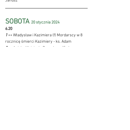
Janusz
SOBOTA 
20 stycznia 2024 
6.20
1 
++ Władysław i Kazimiera (f) Mordarscy w 8 
rocznicę śmierci Kazimiery - ks. Adam
2 
++ Aniela, Wojciech, Bogusława (f), Jan 
Szymańscy oraz + Katarzyna Chełmecka - ks. 
Janusz
III NIEDZIELA ZWYKŁA 
21 
stycznia 2024 - 
NIEDZIELA SŁOWA BOŻEGO
7.00 
1 
Pro populo - ks. Adam
9.30
1 
W 1 urodziny Kacperka i Tymusia - ks. Adam
2 
W 30 rocznicę urodzin Mateusza Małka - ks. 
Kazimierz