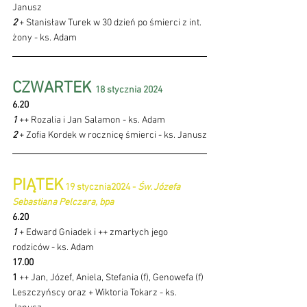
Janusz
2 
+ Stanisław Turek w 30 dzień po śmierci z int. 
żony - ks. Adam
CZWARTEK 
18 stycznia 2024 
6.20
1 
++ Rozalia i Jan Salamon - ks. Adam
2 
+ Zofia Kordek w rocznicę śmierci - ks. Janusz
PIĄTEK
 19 stycznia2024 - 
Św. Józefa 
Sebastiana Pelczara, bpa
6.20 
1 
+ Edward Gniadek i ++ zmarłych jego 
rodziców - ks. Adam
17.00 
1 
++ Jan, Józef, Aniela, Stefania (f), Genowefa (f) 
Leszczyńscy oraz + Wiktoria Tokarz - ks. 