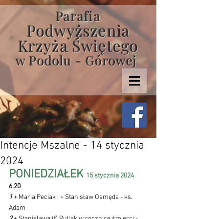
Parafia
Podwyższenia
Krzyża Świętego
w Podolu - Górowej
Intencje Mszalne - 14 stycznia
2024
PONIEDZIAŁEK 
15 stycznia 2024 
6.20
1 
+ Maria Peciak i + Stanisław Osmęda - ks. 
Adam
2 
+ Stanisława (f) Putlak w rocznicę śmierci - 