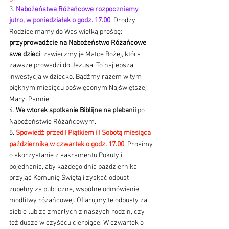
3. 
Nabożeństwa Różańcowe rozpoczniemy 
jutro, w poniedziałek o godz. 17.00
. Drodzy 
Rodzice mamy do Was wielką prośbę: 
przyprowadźcie na Nabożeństwo Różańcowe 
swe dzieci
, zawierzmy je Matce Bożej, która 
zawsze prowadzi do Jezusa. To najlepsza 
inwestycja w dziecko. Bądźmy razem w tym 
pięknym miesiącu poświęconym Najświętszej 
Maryi Pannie. 
4. 
We wtorek spotkanie Biblijne na plebanii
 po 
Nabożeństwie Różańcowym. 
5. 
Spowiedź przed I Piątkiem i I Sobotą miesiąca 
października w czwartek o godz. 17.00
. Prosimy 
o skorzystanie z sakramentu Pokuty i 
pojednania, aby każdego dnia października 
przyjąć Komunię Świętą i zyskać odpust 
zupełny za publiczne, wspólne odmówienie 
modlitwy różańcowej. Ofiarujmy te odpusty za 
siebie lub za zmarłych z naszych rodzin, czy 
też dusze w czyśćcu cierpiące. W czwartek o 