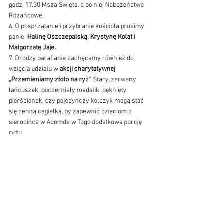
godz. 17.30 Msza Święta, a po niej Nabożeństwo 
Różańcowe. 
6. O posprzątanie i przybranie kościoła prosimy 
panie:
 Halinę Oszczepalską, Krystynę Kolat i 
Małgorzatę Jaje.
7. Drodzy parafianie zachęcamy również do 
wzięcia udziału w
 akcji charytatywnej 
„Przemieniamy złoto na ryż
”. Stary, zerwany 
łańcuszek, poczerniały medalik, pęknięty 
pierścionek, czy pojedynczy kolczyk mogą stać 
się cenną cegiełką, by zapewnić dzieciom z 
sierocińca w Adomde w Togo dodatkowa porcję 
ryżu. 
Srebrny i złoty złom nie zostanie sprzedany w 
lombardzie – otrzyma nowe życie. Zostanie 
przetopiony na misyjne dewocjonalia, które 
będzie można nabyć w biurze misyjnym 
Stowarzyszenia Misji Afrykańskich „Solidarni”. 
Zebrane z tego tytułu ofiary zostaną 
przekazane na pomoc dzieciom w sierocińcu w 