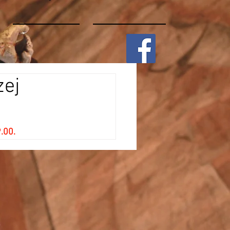
zej
.00.