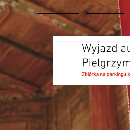
Wyjazd au
Pielgrzym
Zbiórka na parkingu k