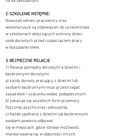
na tle seksualnym.
2. SZKOLENIE WSTĘPNE:
Nowozatrudnieni pracownicy oraz 
wolontariusze są zobowiązani do uczestnictwa 
w szkoleniach dotyczących ochrony dzieci 
osób dorosłych przed rozpoczęciem pracy 
w duszpasterstwie.
3. BEZPIECZNE RELACJE
1) Relacje pomiędzy dorosłymi a dziećmi i 
bezbronnymi dorosłymi:
a) każdy dorosły pracujący z dziećmi lub 
osobami bezbronnymi musi przestrzegać 
zasad etyki i szacunku wobec podopiecznych,
b) zakazuje się wszelkich form przemocy 
fizycznej, psychicznej i seksualnej.
c) Każde spotkanie z dziećmi lub bezbronnymi 
osobami powinno odbywać 
się w miejscach, gdzie istnieje możliwość 
monitorowania np. w obecności innych 