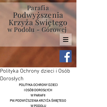
Parafia
Podwyższenia
Krzyża Świętego
w Podolu - Górowej
Polityka Ochrony dzieci i Osób
Dorosłych
POLITYKA OCHRONY DZIECI
I OSÓB DOROSŁYCH 
W PARAFII 
PW. PODWYŻSZENIA KRZYŻA ŚWIĘTEGO 
W PODOLU