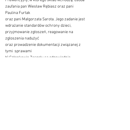
Prewencyjny, w którego skład wchodzą: osoba 
zaufania pan Wiesław Rębiasz oraz pani 
Paulina Furtak 
oraz pani Małgorzata Sarota. Jego zadanie jest 
wdrażanie standardów ochrony dzieci, 
przyjmowanie zgłoszeń, reagowanie na 
zgłoszenia nadużyć 
oraz prowadzenie dokumentacji związanej z 
tymi  sprawami
b) Członkowie Zespołu są odpowiednio 
przeszkoleni i gotowi do działania 
w każdej sytuacji wymagającej interwencji.
7. PROCEDURY ZGŁASZANIA I REAGOWANIA
a) Każda osoba, która jest świadkiem lub ofiarą 
przemocy nadużycia 
lub zaniedbania powinna zgłosić to 
niezwłocznie do:
 - Proboszcza Parafii,
- Delegata Biskupa ds. Ochrony Dzieci i 
Młodzieży