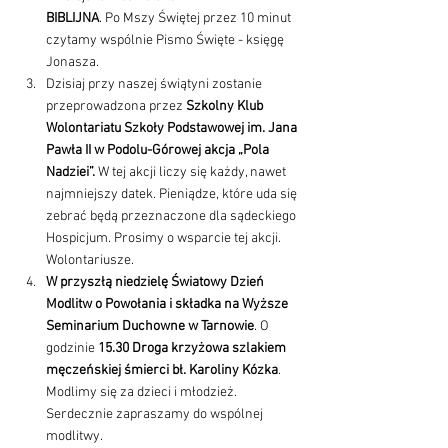
BIBLIJNA
. Po Mszy Świętej przez 10 minut 
czytamy wspólnie Pismo Święte - księgę 
Jonasza.
Dzisiaj przy naszej świątyni zostanie 
przeprowadzona przez 
Szkolny Klub 
Wolontariatu Szkoły Podstawowej im. Jana 
Pawła II w Podolu-Górowej akcja „Pola 
Nadziei”.
 W tej akcji liczy się każdy, nawet 
najmniejszy datek. Pieniądze, które uda się 
zebrać będą przeznaczone dla sądeckiego 
Hospicjum. Prosimy o wsparcie tej akcji. 
Wolontariusze.
W przyszłą niedzielę Światowy Dzień 
Modlitw o Powołania i składka na Wyższe 
Seminarium Duchowne w Tarnowie
. O 
godzinie 
15.30 Droga krzyżowa szlakiem 
męczeńskiej śmierci bł. Karoliny Kózka
. 
Modlimy się za dzieci i młodzież. 
Serdecznie zapraszamy do wspólnej 
modlitwy.