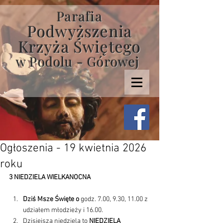
Parafia
Podwyższenia
Krzyża Świętego
w Podolu - Górowej
Ogłoszenia - 19 kwietnia 2026
roku
3 NIEDZIELA WIELKANOCNA
Dziś Msze Święte o
 godz. 7.00, 9.30, 11.00 z 
udziałem młodzieży i 16.00.
Dzisiejsza niedziela to 
NIEDZIELA 