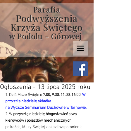
Parafia
Podwyższenia
Krzyża Świętego
w Podolu - Górowej
Ogłoszenia - 13 lipca 2025 roku
1. Dziś Msze Święte o
 7.00, 9.30, 11.00, 16.00
. 
W 
przyszła niedzielę składka 
na Wyższe Seminarium Duchowne w Tarnowie. 
2. W 
przyszłą niedzielę błogosławieństwo 
kierowców i pojazdów mechanicznych 
po każdej Mszy Świętej z okazji wspomnienia 