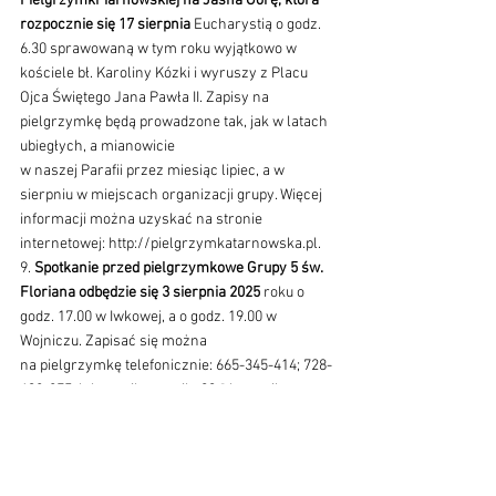
Pielgrzymki Tarnowskiej na Jasna Górę, która 
rozpocznie się 17 sierpnia
 Eucharystią o godz. 
6.30 sprawowaną w tym roku wyjątkowo w 
kościele bł. Karoliny Kózki i wyruszy z Placu 
Ojca Świętego Jana Pawła II. Zapisy na 
pielgrzymkę będą prowadzone tak, jak w latach 
ubiegłych, a mianowicie 
w naszej Parafii przez miesiąc lipiec, a w 
sierpniu w miejscach organizacji grupy. Więcej 
informacji można uzyskać na stronie 
internetowej: http://pielgrzymkatarnowska.pl. 
9. 
Spotkanie przed pielgrzymkowe Grupy 5 św. 
Floriana odbędzie się 3 sierpnia 2025
 roku o 
godz. 17.00 w Iwkowej, a o godz. 19.00 w 
Wojniczu. Zapisać się można 
na pielgrzymkę telefonicznie: 665-345-414; 728-
438-875; lub emailem: osika93@hotmail.com; 
lub w kancelarii parafialnej). Koszt 200 zł od 
osoby. Zachęcamy i zapraszamy do 
pielgrzymowania na Jasną Górę. 
10. 
Wydział Teologiczny Sekcja w Tarnowie 