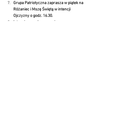
Grupa Patriotyczna zaprasza w piątek na 
Różaniec i Mszę Świętą w intencji 
Ojczyzny o godz. 16.30.
Intencje mszalne są umieszczone w 
gablocie ogłoszeń i na stronie 
internetowej. Prosimy o zapoznanie się z 
nimi.
W zakrystii są jeszcze do nabycia 
rozważania ewangelii na każdy dzień, 
również dla dzieci.
O posprzątanie kościoła prosimy panie: 
Teresę Sosnowską, Justynę Rosiek i 
Ewelinę Górską.
Wczoraj odszedł do wieczności śp. 
Wiesław Sadłoń. Jego pogrzeb będzie jutro 
(poniedziałek). Msza pogrzebowa o godz. 
14.00 pół godziny wcześniej Różaniec. 
Polećmy śp. Wiesława Bożemu 
miłosierdziu.