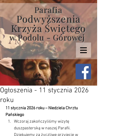
Parafia
Podwyższenia
Krzyża Świętego
w Podolu - Górowej
Ogłoszenia - 11 stycznia 2026
roku
11 stycznia 2026 roku – Niedziela Chrztu 
Pańskiego
Wczoraj zakończyliśmy wizytę 
duszpasterską w naszej Parafii. 
Dziękujemy za życzliwe przyjęcie w 