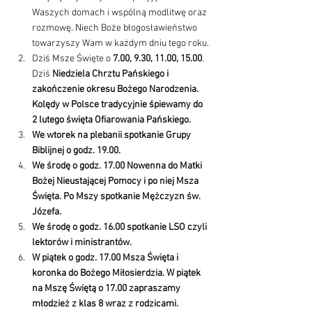
Waszych domach i wspólną modlitwę oraz 
rozmowę. Niech Boże błogosławieństwo 
towarzyszy Wam w każdym dniu tego roku.
Dziś Msze Święte o 
7.00, 9.30, 11.00, 15.00
. 
Dziś 
Niedziela Chrztu Pańskiego i 
zakończenie okresu Bożego Narodzenia. 
Kolędy w Polsce tradycyjnie śpiewamy do 
2 lutego święta Ofiarowania Pańskiego.
We wtorek na plebanii spotkanie Grupy 
Biblijnej o godz. 19.00.
We środę o godz. 17.00 Nowenna do Matki 
Bożej Nieustającej Pomocy i po niej Msza 
Święta. Po Mszy spotkanie Mężczyzn św. 
Józefa.
We środę o godz. 16.00 spotkanie LSO czyli 
lektorów i ministrantów.
W piątek o godz. 17.00 Msza Święta i 
koronka do Bożego Miłosierdzia. W piątek 
na Mszę Świętą o 17.00 zapraszamy 
młodzież z klas 8 wraz z rodzicami.