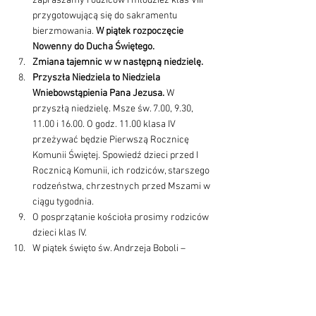
zapraszamy rodziców i młodzież klas VIII 
przygotowującą się do sakramentu 
bierzmowania. 
W piątek rozpoczęcie 
Nowenny do Ducha Świętego.
Zmiana tajemnic w w następną niedzielę.
Przyszła Niedziela to Niedziela 
Wniebowstąpienia Pana Jezusa. 
W 
przyszłą niedzielę. Msze św. 7.00, 9.30, 
11.00 i 16.00. O godz. 11.00 klasa IV 
przeżywać będzie Pierwszą Rocznicę 
Komunii Świętej. Spowiedź dzieci przed I 
Rocznicą Komunii, ich rodziców, starszego 
rodzeństwa, chrzestnych przed Mszami w 
ciągu tygodnia.
O posprzątanie kościoła prosimy rodziców 
dzieci klas IV.
W piątek święto św. Andrzeja Boboli – 
patrona Polski. Imieniny ks. bpa Andrzeja 
Jeża.
16 maja, będziemy przezywać święto św. 
Andrzeja Boboli, kapłana i męczennika, 