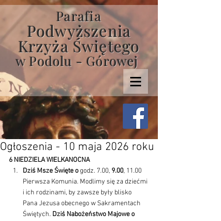
Parafia
Podwyższenia
Krzyża Świętego
w Podolu - Górowej
Ogłoszenia - 10 maja 2026 roku
6 NIEDZIELA WIELKANOCNA
Dziś Msze Święte o
 godz. 7.00, 
9.00
, 11.00 
Pierwsza Komunia. Modlimy się za dziećmi 
i ich rodzinami, by zawsze były blisko 
Pana Jezusa obecnego w Sakramentach 
Świętych. 
Dziś Nabożeństwo Majowe o 