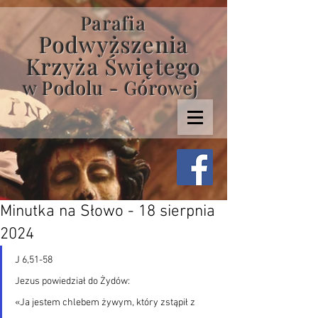
Parafia
Podwyższenia
Krzyża Świętego
w Podolu - Górowej
Minutka na Słowo - 18 sierpnia
2024
J 6,51-58
Jezus powiedział do Żydów:
«Ja jestem chlebem żywym, który zstąpił z 