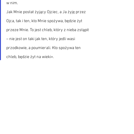
w nim.
Jak Mnie posłał żyjący Ojciec, a Ja żyję przez 
Ojca, tak i ten, kto Mnie spożywa, będzie żył 
przeze Mnie. To jest chleb, który z nieba zstąpił 
– nie jest on taki jak ten, który jedli wasi 
przodkowie, a poumierali. Kto spożywa ten 
chleb, będzie żył na wieki».
Jezus swoje Ciało i swoją Krew ofiarował w 
pomieszaniu, które nie przypominało ogromnej 
katedry i podał ten pokarm osobom, których nie 
znano w pałacach. Bóg jest skromny i takich 
lubi również mieć przy sobie. Jest skromny i 
pokorny jak Chleb - kto to pojmie i kto ten chleb 
spożywa - ma wszystko co potrzebne do 
prawdziwego życia.