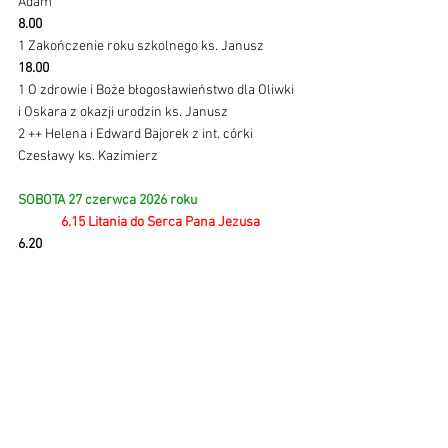
Adam
8.00
1 Zakończenie roku szkolnego ks. Janusz
18.00
1 O zdrowie i Boże błogosławieństwo dla Oliwki 
i Oskara z okazji urodzin ks. Janusz
2 ++ Helena i Edward Bajorek z int. córki 
Czesławy ks. Kazimierz
SOBOTA 27 czerwca 2026 roku
6.15 Litania do Serca Pana Jezusa
6.20
1 W 18 rocznicę ślubu Państwa Małgorzaty i 
Tadeusza jako podziękowanie za otrzymane 
łaski z prośbą o Boże bł. ks. Adam
2 + Władysław Magiera oraz + Sylwia (f) Kwasek 
ks. Janusz
3 + Władysław Koszyk w dniu imienin z int. żony 
i dzieci ks. Kazimierz
13.00
1 Chrzest: Lena Gryzło ks. Janusz