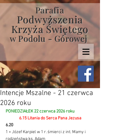
Parafia
Podwyższenia
Krzyża Świętego
w Podolu - Górowej
Intencje Mszalne - 21 czerwca
2026 roku
PONIEDZIAŁEK 22 czerwca 2026 roku 
6.15 Litania do Serca Pana Jezusa
6.20
1 + Józef Karpiel w 1 r. śmierci z int. Mamy i 
rodzeństwa ks. Adam