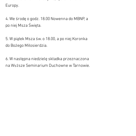
Europy.
4. We środę o godz. 18.00 Nowenna do MBNP, a 
po niej Msza Święta.
5. W piątek Msza św. o 18.00, a po niej Koronka 
do Bożego Miłosierdzia.
6. W następna niedzielę składka przeznaczona 
na Wyższe Seminarium Duchowne w Tarnowie.
7. O posprzątanie kościoła prosimy panie: Ewę 
Drożdż-Winiarską, Krystynę Mlyczyńską i 
Monikę Mróz.
8. Zmarł z naszej wspólnoty śp. Michał 
Piotrowski, którego pogrzeb odbędzie się we 
wtorek. O godz. 15.30 Różaniec i o 16.00 Msza 
pogrzebowa. Polećmy śp. Michała miłosierdziu 
Bożemu.