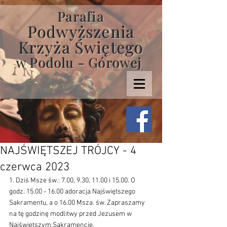
Parafia
Podwyższenia
Krzyża Świętego
w Podolu - Górowej
NAJŚWIĘTSZEJ TRÓJCY - 4
czerwca 2023
1. Dziś Msze św.: 7.00, 9.30, 11.00 i 15.00. O 
godz. 15.00 - 16.00 adoracja Najświętszego 
Sakramentu, a o 16.00 Msza. św. Zapraszamy 
na tę godzinę modlitwy przed Jezusem w 
Najświętszym Sakramencie.