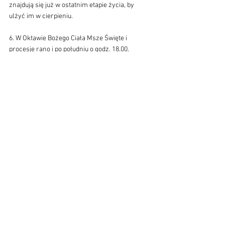
znajdują się już w ostatnim etapie życia, by 
ulżyć im w cierpieniu. 
6. W Oktawie Bożego Ciała Msze Święte i 
procesje rano i po południu o godz. 18.00.
7. O posprzątanie kościoła prosimy panie: Beatę 
Guśtak, Bożenę Kafel i Małgorzatę Nędza. 
Kościół dekorują Państwo Młodzi.
8. Burmistrz Miasta i Gminy Zakliczyn pan 
Dawid Chrobak oraz Parafia pw. Matki Bożej 
Anielskiej w Zakliczynie serdecznie zapraszają 
na VIII Koncert Uwielbienia w Uroczystość 
Bożego Ciała, który rozpocznie się o godz. 17.30 
na Rynku zakliczyńskim. Modlitwę uwielbienia 
prowadzoną przez Zanurzonych w Miłosierdziu 
swoim patronatem objął Ks. bp Andrzej Jeż, 
Ordynariusz naszej diecezji, zaś naszymi 
gośćmi będą: Paweł Dudzik z zespołem oraz 