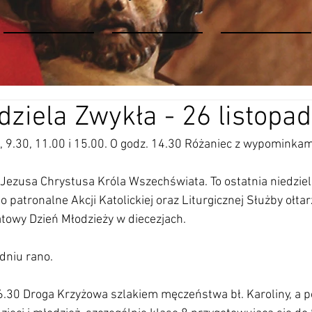
dziela Zwykła - 26 listopa
0, 9.30, 11.00 i 15.00. O godz. 14.30 Różaniec z wypominkam
ć Jezusa Chrystusa Króla Wszechświata. To ostatnia niedziel
to patronalne Akcji Katolickiej oraz Liturgicznej Służby ołtar
towy Dzień Młodzieży w diecezjach.
dniu rano.
6.30 Droga Krzyżowa szlakiem męczeństwa bł. Karoliny, a p