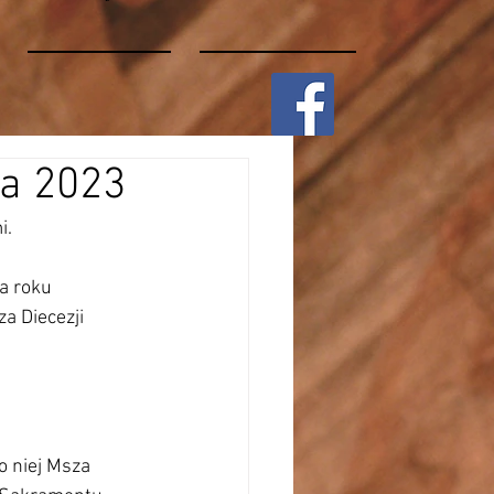
da 2023
i.
a roku 
za Diecezji 
o niej Msza 