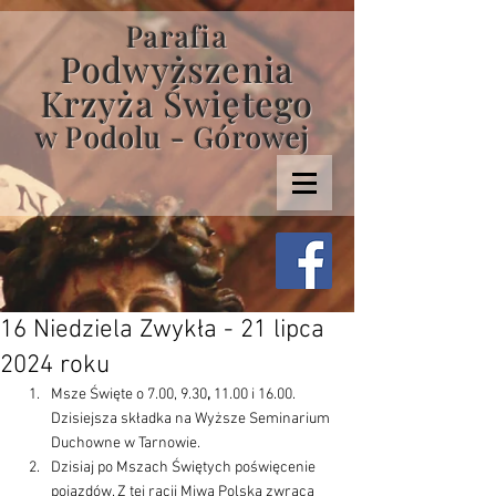
Parafia
Podwyższenia
Krzyża Świętego
w Podolu - Górowej
16 Niedziela Zwykła - 21 lipca
2024 roku
Msze Święte o 7.00, 9.30
, 
11.00 i 16.00. 
Dzisiejsza składka na Wyższe Seminarium 
Duchowne w Tarnowie.
Dzisiaj po Mszach Świętych poświęcenie 
pojazdów. Z tej racji Miwa Polska zwraca 