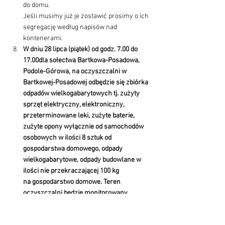
do domu. 
Jeśli musimy już je zostawić prosimy o ich 
segregację według napisów nad 
kontenerami.
W dniu 28 lipca (piątek) od godz. 7.00 do 
17.00dla sołectwa Bartkowa-Posadowa, 
Podole-Górowa, na oczyszczalni w 
Bartkowej-Posadowej odbędzie się zbiórka 
odpadów wielkogabarytowych tj. zużyty 
sprzęt elektryczny, elektroniczny, 
przeterminowane leki, zużyte baterie, 
zużyte opony wyłącznie od samochodów 
osobowych w ilości 8 sztuk od 
gospodarstwa domowego, odpady 
wielkogabarytowe, odpady budowlane w 
ilości nie przekraczającej 100 kg 
na gospodarstwo domowe. Teren 
oczyszczalni będzie monitorowany, 
proszę o przestrzeganie godziny i terminu 
wywozu. Wobec osób pozostawiających 