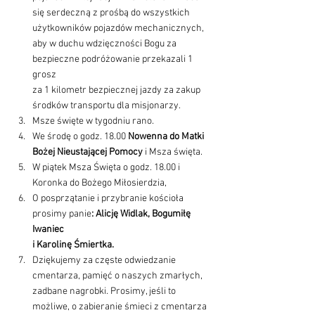
się serdeczną z prośbą do wszystkich 
użytkowników pojazdów mechanicznych, 
aby w duchu wdzięczności Bogu za 
bezpieczne podróżowanie przekazali 1 
grosz 
za 1 kilometr bezpiecznej jazdy za zakup 
środków transportu dla misjonarzy.
Msze święte w tygodniu rano.
We środę o godz. 18.00 
Nowenna do Matki 
Bożej Nieustającej Pomocy
 i Msza święta.
W piątek Msza Święta o godz. 18.00 i 
Koronka do Bożego Miłosierdzia,
O posprzątanie i przybranie kościoła 
prosimy panie
: Alicję Widlak, Bogumiłę 
Iwaniec 
i Karolinę Śmiertka.
Dziękujemy za częste odwiedzanie 
cmentarza, pamięć o naszych zmarłych, 
zadbane nagrobki. Prosimy, jeśli to 
możliwe, o zabieranie śmieci z cmentarza 